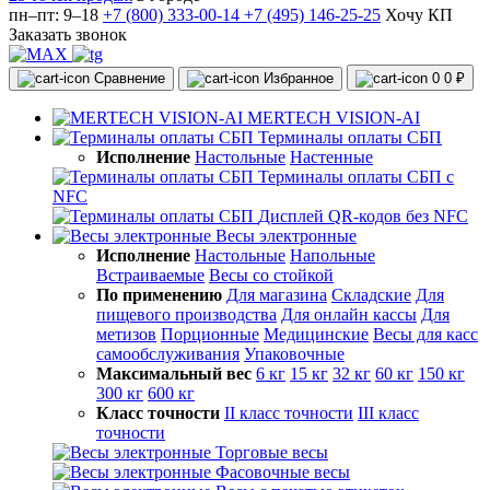
пн–пт: 9–18
+7 (800) 333-00-14
+7 (495) 146-25-25
Хочу КП
Заказать звонок
Сравнение
Избранное
0
0 ₽
MERTECH VISION-AI
Терминалы оплаты СБП
Исполнение
Настольные
Настенные
Терминалы оплаты СБП с
NFC
Дисплей QR-кодов без NFC
Весы электронные
Исполнение
Настольные
Напольные
Встраиваемые
Весы со стойкой
По применению
Для магазина
Складские
Для
пищевого производства
Для онлайн кассы
Для
метизов
Порционные
Медицинские
Весы для касс
самообслуживания
Упаковочные
Максимальный вес
6 кг
15 кг
32 кг
60 кг
150 кг
300 кг
600 кг
Класс точности
II класс точности
III класс
точности
Торговые весы
Фасовочные весы