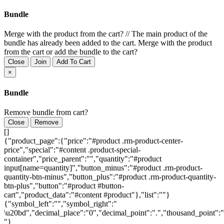
Bundle
Merge with the product from the cart?
//
The main product of the
bundle has already been added to the cart. Merge with the product
from the cart or add the bundle to the cart?
Close
Join
Add To Cart
×
Bundle
Remove bundle from cart?
Close
Remove
[]
{"product_page":{"price":"#product .rm-product-center-
price","special":"#content .product-special-
container","price_parent":"","quantity":"#product
input[name=quantity]","button_minus":"#product .rm-product-
quantity-btn-minus","button_plus":"#product .rm-product-quantity-
btn-plus","button":"#product #button-
cart","product_data":"#content #product"},"list":""}
{"symbol_left":"","symbol_right":"
\u20bd","decimal_place":"0","decimal_point":".","thousand_point":"
"}