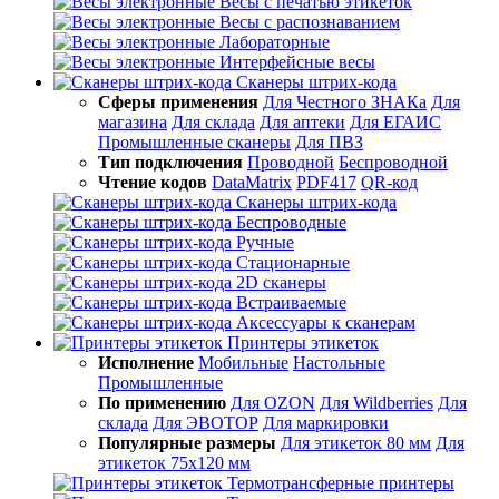
Весы с печатью этикеток
Весы с распознаванием
Лабораторные
Интерфейсные весы
Сканеры штрих-кода
Сферы применения
Для Честного ЗНАКа
Для
магазина
Для склада
Для аптеки
Для ЕГАИС
Промышленные сканеры
Для ПВЗ
Тип подключения
Проводной
Беспроводной
Чтение кодов
DataMatrix
PDF417
QR-код
Сканеры штрих-кода
Беспроводные
Ручные
Стационарные
2D сканеры
Встраиваемые
Аксессуары к сканерам
Принтеры этикеток
Исполнение
Мобильные
Настольные
Промышленные
По применению
Для OZON
Для Wildberries
Для
склада
Для ЭВОТОР
Для маркировки
Популярные размеры
Для этикеток 80 мм
Для
этикеток 75х120 мм
Термотрансферные принтеры