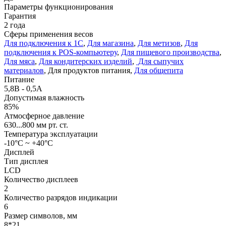
Параметры функционирования
Гарантия
2 года
Сферы применения весов
Для подключения к 1С
,
Для магазина
,
Для метизов
,
Для
подключения к POS-компьютеру
,
Для пищевого производства
,
Для мяса
,
Для кондитерских изделий
,
Для сыпучих
материалов
, Для продуктов питания,
Для общепита
Питание
5,8В - 0,5А
Допустимая влажность
85%
Атмосферное давление
630...800 мм рт. ст.
Температура эксплуатации
-10°C ~ +40°C
Дисплей
Тип дисплея
LCD
Количество дисплеев
2
Количество разрядов индикации
6
Размер символов, мм
8*21