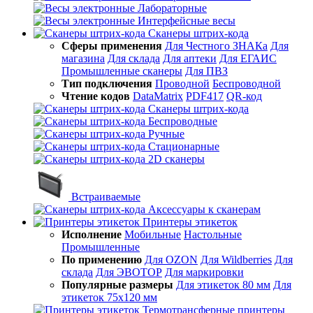
Лабораторные
Интерфейсные весы
Сканеры штрих-кода
Сферы применения
Для Честного ЗНАКа
Для
магазина
Для склада
Для аптеки
Для ЕГАИС
Промышленные сканеры
Для ПВЗ
Тип подключения
Проводной
Беспроводной
Чтение кодов
DataMatrix
PDF417
QR-код
Сканеры штрих-кода
Беспроводные
Ручные
Стационарные
2D сканеры
Встраиваемые
Аксессуары к сканерам
Принтеры этикеток
Исполнение
Мобильные
Настольные
Промышленные
По применению
Для OZON
Для Wildberries
Для
склада
Для ЭВОТОР
Для маркировки
Популярные размеры
Для этикеток 80 мм
Для
этикеток 75х120 мм
Термотрансферные принтеры