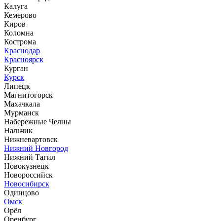
Калуга
Кемерово
Киров
Коломна
Кострома
Краснодар
Красноярск
Курган
Курск
Липецк
Магнитогорск
Махачкала
Мурманск
Набережные Челны
Нальчик
Нижневартовск
Нижний Новгород
Нижний Тагил
Новокузнецк
Новороссийск
Новосибирск
Одинцово
Омск
Орёл
Оренбург