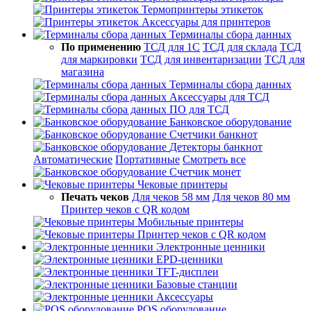
Термопринтеры этикеток
Аксессуары для принтеров
Терминалы сбора данных
По применению
ТСД для 1С
ТСД для склада
ТСД
для маркировки
ТСД для инвентаризации
ТСД для
магазина
Терминалы сбора данных
Аксессуары для ТСД
ПО для ТСД
Банковское оборудование
Счетчики банкнот
Детекторы банкнот
Автоматические
Портативные
Смотреть все
Счетчик монет
Чековые принтеры
Печать чеков
Для чеков 58 мм
Для чеков 80 мм
Принтер чеков с QR кодом
Мобильные принтеры
Принтер чеков с QR кодом
Электронные ценники
EPD-ценники
TFT-дисплеи
Базовые станции
Аксессуары
POS оборудование