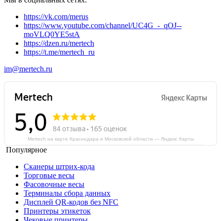
https://vk.com/merus
https://www.youtube.com/channel/UC4G_-_qOJ--
moVLQ0YE5stA
https://dzen.ru/mertech
https://t.me/mertech_ru
im@mertech.ru
Mertech на карте Краснодара и Московской области — Яндекс Карты
Популярное
Сканеры штрих-кода
Торговые весы
Фасовочные весы
Терминалы сбора данных
Дисплей QR-кодов без NFC
Принтеры этикеток
Чековые принтеры