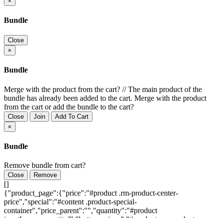
×
Bundle
Close
×
Bundle
Merge with the product from the cart?
//
The main product of the
bundle has already been added to the cart. Merge with the product
from the cart or add the bundle to the cart?
Close
Join
Add To Cart
×
Bundle
Remove bundle from cart?
Close
Remove
[]
{"product_page":{"price":"#product .rm-product-center-
price","special":"#content .product-special-
container","price_parent":"","quantity":"#product