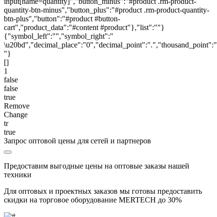
input[name=quantity]","button_minus":"#product .rm-product-
quantity-btn-minus","button_plus":"#product .rm-product-quantity-
btn-plus","button":"#product #button-
cart","product_data":"#content #product"},"list":""}
{"symbol_left":"","symbol_right":"
\u20bd","decimal_place":"0","decimal_point":".","thousand_point":"
"}
[]
1
false
false
true
Remove
Change
tr
true
Запрос оптовой цены для сетей и партнеров
Предоставим выгодные цены на оптовые заказы нашей
техники
Для оптовых и проектных заказов мы готовы предоставить
скидки на торговое оборудование MERTECH до
30%