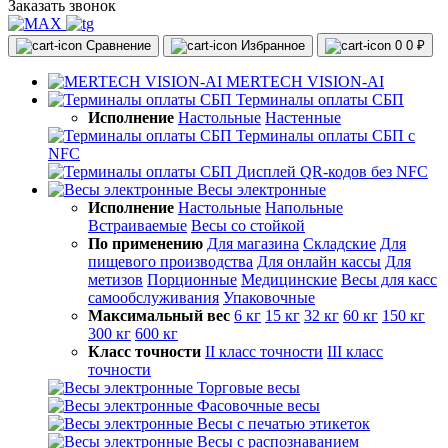
Заказать звонок
Сравнение
Избранное
0
0 ₽
MERTECH VISION-AI
Терминалы оплаты СБП
Исполнение
Настольные
Настенные
Терминалы оплаты СБП с
NFC
Дисплей QR-кодов без NFC
Весы электронные
Исполнение
Настольные
Напольные
Встраиваемые
Весы со стойкой
По применению
Для магазина
Складские
Для
пищевого производства
Для онлайн кассы
Для
метизов
Порционные
Медицинские
Весы для касс
самообслуживания
Упаковочные
Максимальный вес
6 кг
15 кг
32 кг
60 кг
150 кг
300 кг
600 кг
Класс точности
II класс точности
III класс
точности
Торговые весы
Фасовочные весы
Весы с печатью этикеток
Весы с распознаванием