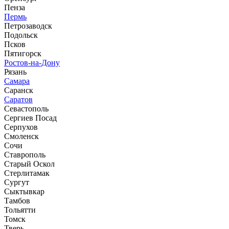
Пенза
Пермь
Петрозаводск
Подольск
Псков
Пятигорск
Ростов-на-Дону
Рязань
Самара
Саранск
Саратов
Севастополь
Сергиев Посад
Серпухов
Смоленск
Сочи
Ставрополь
Старый Оскол
Стерлитамак
Сургут
Сыктывкар
Тамбов
Тольятти
Томск
Тверь