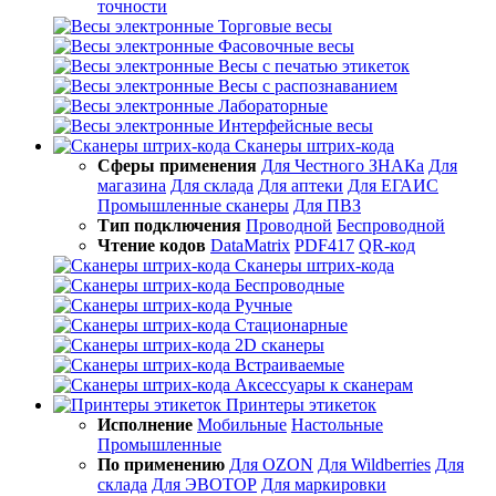
точности
Торговые весы
Фасовочные весы
Весы с печатью этикеток
Весы с распознаванием
Лабораторные
Интерфейсные весы
Сканеры штрих-кода
Сферы применения
Для Честного ЗНАКа
Для
магазина
Для склада
Для аптеки
Для ЕГАИС
Промышленные сканеры
Для ПВЗ
Тип подключения
Проводной
Беспроводной
Чтение кодов
DataMatrix
PDF417
QR-код
Сканеры штрих-кода
Беспроводные
Ручные
Стационарные
2D сканеры
Встраиваемые
Аксессуары к сканерам
Принтеры этикеток
Исполнение
Мобильные
Настольные
Промышленные
По применению
Для OZON
Для Wildberries
Для
склада
Для ЭВОТОР
Для маркировки