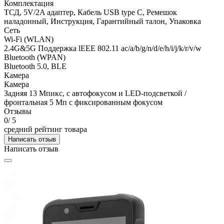
Комплектация
ТСД, 5V/2A адаптер, Кабель USB type С, Ремешок
наладонный, Инструкция, Гарантийный талон, Упаковка
Сеть
Wi-Fi (WLAN)
2.4G&5G Поддержка lEEE 802.11 ac/a/b/g/n/d/e/h/i/j/k/r/v/w
Bluetooth (WPAN)
Bluetooth 5.0, BLE
Камера
Камера
Задняя 13 Мпикс, с автофокусом и LED-подсветкой /
фронтальная 5 Мп с фиксированным фокусом
Отзывы
0
/ 5
средний рейтинг товара
Написать отзыв
Написать отзыв