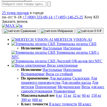
25 точек продаж
в городе
пн–пт: 9–18
+7 (800) 333-00-14
+7 (495) 146-25-25
Хочу КП
Заказать звонок
Сравнение
Избранное
0
0 ₽
MERTECH VISION-AI
Терминалы оплаты СБП
Исполнение
Настольные
Настенные
Терминалы оплаты СБП с
NFC
Дисплей QR-кодов без NFC
Весы электронные
Исполнение
Настольные
Напольные
Встраиваемые
Весы со стойкой
По применению
Для магазина
Складские
Для
пищевого производства
Для онлайн кассы
Для
метизов
Порционные
Медицинские
Весы для касс
самообслуживания
Упаковочные
Максимальный вес
6 кг
15 кг
32 кг
60 кг
150 кг
300 кг
600 кг
Класс точности
II класс точности
III класс