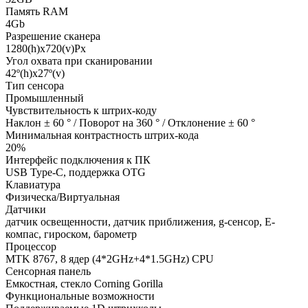
Память RAM
4Gb
Разрешение сканера
1280(h)х720(v)Px
Угол охвата при сканировании
42º(h)x27º(v)
Тип сенсора
Промышленный
Чувствительность к штрих-коду
Наклон ± 60 ° / Поворот на 360 ° / Отклонение ± 60 °
Минимальная контрастность штрих-кода
20%
Интерфейс подключения к ПК
USB Type-C, поддержка OTG
Клавиатура
Физическа/Виртуальная
Датчики
датчик освещенности, датчик приближения, g-сенсор, Е-
компас, гироском, барометр
Процессор
MTK 8767, 8 ядер (4*2GHz+4*1.5GHz) CPU
Сенсорная панель
Емкостная, стекло Corning Gorilla
Функциональные возможности