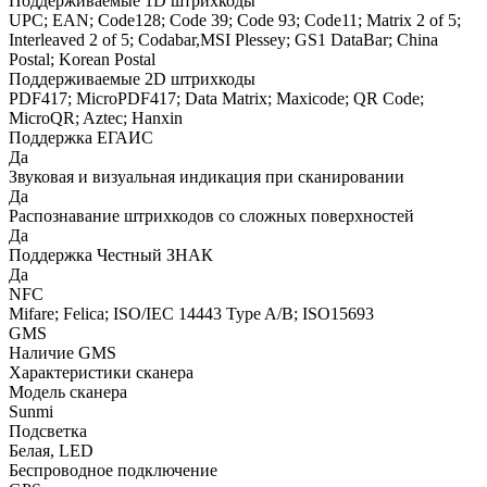
Поддерживаемые 1D штрихкоды
UPC; EAN; Code128; Code 39; Code 93; Code11; Matrix 2 of 5;
Interleaved 2 of 5; Codabar,MSI Plessey; GS1 DataBar; China
Postal; Korean Postal
Поддерживаемые 2D штрихкоды
PDF417; MicroPDF417; Data Matrix; Maxicode; QR Code;
MicroQR; Aztec; Hanxin
Поддержка ЕГАИС
Да
Звуковая и визуальная индикация при сканировании
Да
Распознавание штрихкодов со сложных поверхностей
Да
Поддержка Честный ЗНАК
Да
NFC
Mifare; Felica; ISO/IEC 14443 Type A/B; ISO15693
GMS
Наличие GMS
Характеристики сканера
Модель сканера
Sunmi
Подсветка
Белая, LED
Беспроводное подключение