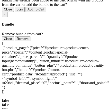
bundle has already been added to the cart. Merge with the product
from the cart or add the bundle to the cart?
Close
Join
Add To Cart
×
Bundle
Remove bundle from cart?
Close
Remove
[]
{"product_page":{"price":"#product .rm-product-center-
price","special":"#content .product-special-
container","price_parent":"","quantity":"#product
input[name=quantity]","button_minus":"#product .rm-product-
quantity-btn-minus","button_plus":"#product .rm-product-quantity-
btn-plus","button":"#product #button-
cart","product_data":"#content #product"},"list":""}
{"symbol_left":"","symbol_right":"
\u20bd","decimal_place":"0","decimal_point":".","thousand_point":"
"}
[]
1
false
false