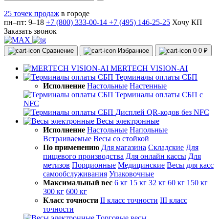
25 точек продаж
в городе
пн–пт: 9–18
+7 (800) 333-00-14
+7 (495) 146-25-25
Хочу КП
Заказать звонок
Сравнение
Избранное
0
0 ₽
MERTECH VISION-AI
Терминалы оплаты СБП
Исполнение
Настольные
Настенные
Терминалы оплаты СБП с
NFC
Дисплей QR-кодов без NFC
Весы электронные
Исполнение
Настольные
Напольные
Встраиваемые
Весы со стойкой
По применению
Для магазина
Складские
Для
пищевого производства
Для онлайн кассы
Для
метизов
Порционные
Медицинские
Весы для касс
самообслуживания
Упаковочные
Максимальный вес
6 кг
15 кг
32 кг
60 кг
150 кг
300 кг
600 кг
Класс точности
II класс точности
III класс
точности
Торговые весы