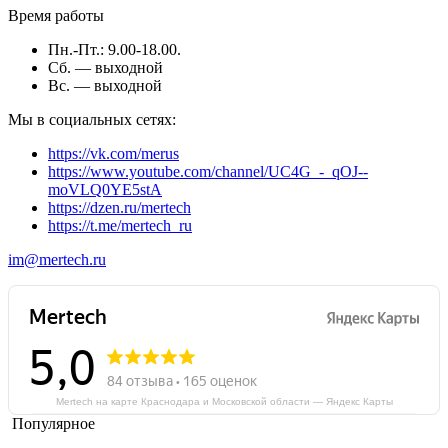
Время работы
Пн.-Пт.: 9.00-18.00.
Сб. — выходной
Вс. — выходной
Мы в социальных сетях:
https://vk.com/merus
https://www.youtube.com/channel/UC4G_-_qOJ--
moVLQ0YE5stA
https://dzen.ru/mertech
https://t.me/mertech_ru
im@mertech.ru
Mertech на карте Краснодара и Московской области — Яндекс Карты
Популярное