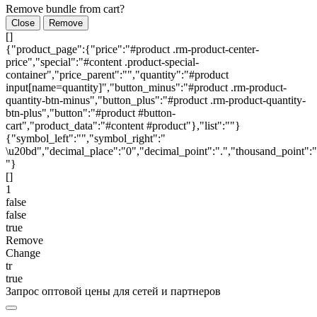
Remove bundle from cart?
Close
Remove
[]
{"product_page":{"price":"#product .rm-product-center-
price","special":"#content .product-special-
container","price_parent":"","quantity":"#product
input[name=quantity]","button_minus":"#product .rm-product-
quantity-btn-minus","button_plus":"#product .rm-product-quantity-
btn-plus","button":"#product #button-
cart","product_data":"#content #product"},"list":""}
{"symbol_left":"","symbol_right":"
\u20bd","decimal_place":"0","decimal_point":".","thousand_point":"
"}
[]
1
false
false
true
Remove
Change
tr
true
Запрос оптовой цены для сетей и партнеров