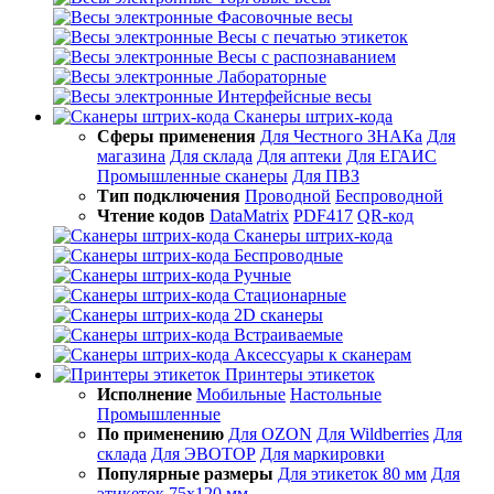
Фасовочные весы
Весы с печатью этикеток
Весы с распознаванием
Лабораторные
Интерфейсные весы
Сканеры штрих-кода
Сферы применения
Для Честного ЗНАКа
Для
магазина
Для склада
Для аптеки
Для ЕГАИС
Промышленные сканеры
Для ПВЗ
Тип подключения
Проводной
Беспроводной
Чтение кодов
DataMatrix
PDF417
QR-код
Сканеры штрих-кода
Беспроводные
Ручные
Стационарные
2D сканеры
Встраиваемые
Аксессуары к сканерам
Принтеры этикеток
Исполнение
Мобильные
Настольные
Промышленные
По применению
Для OZON
Для Wildberries
Для
склада
Для ЭВОТОР
Для маркировки
Популярные размеры
Для этикеток 80 мм
Для
этикеток 75х120 мм