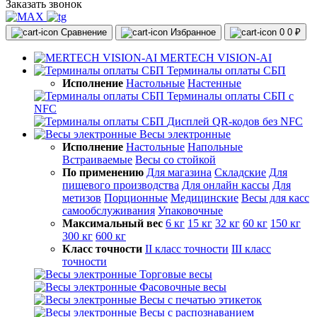
Заказать звонок
Сравнение
Избранное
0
0 ₽
MERTECH VISION-AI
Терминалы оплаты СБП
Исполнение
Настольные
Настенные
Терминалы оплаты СБП с
NFC
Дисплей QR-кодов без NFC
Весы электронные
Исполнение
Настольные
Напольные
Встраиваемые
Весы со стойкой
По применению
Для магазина
Складские
Для
пищевого производства
Для онлайн кассы
Для
метизов
Порционные
Медицинские
Весы для касс
самообслуживания
Упаковочные
Максимальный вес
6 кг
15 кг
32 кг
60 кг
150 кг
300 кг
600 кг
Класс точности
II класс точности
III класс
точности
Торговые весы
Фасовочные весы
Весы с печатью этикеток
Весы с распознаванием