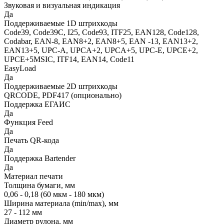
Звуковая и визуальная индикация
Да
Поддерживаемые 1D штрихкоды
Code39, Code39C, I25, Code93, ITF25, EAN128, Code128,
Codabar, EAN-8, EAN8+2, EAN8+5, EAN -13, EAN13+2,
EAN13+5, UPC-A, UPCA+2, UPCA+5, UPC-E, UPCE+2,
UPCE+5MSIC, ITF14, EAN14, Code11
EasyLoad
Да
Поддерживаемые 2D штрихкоды
QRCODE, PDF417 (опционально)
Поддержка ЕГАИС
Да
Функция Feed
Да
Печать QR-кода
Да
Поддержка Bartender
Да
Материал печати
Толщина бумаги, мм
0,06 - 0,18 (60 мкм - 180 мкм)
Ширина материала (min/max), мм
27 - 112 мм
Диаметр рулона, мм