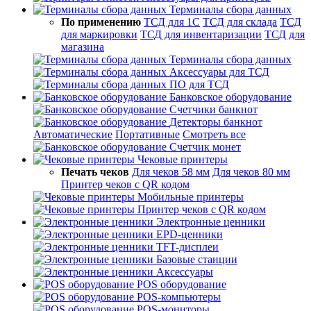
Терминалы сбора данных
По применению
ТСД для 1С
ТСД для склада
ТСД
для маркировки
ТСД для инвентаризации
ТСД для
магазина
Терминалы сбора данных
Аксессуары для ТСД
ПО для ТСД
Банковское оборудование
Счетчики банкнот
Детекторы банкнот
Автоматические
Портативные
Смотреть все
Счетчик монет
Чековые принтеры
Печать чеков
Для чеков 58 мм
Для чеков 80 мм
Принтер чеков с QR кодом
Мобильные принтеры
Принтер чеков с QR кодом
Электронные ценники
EPD-ценники
TFT-дисплеи
Базовые станции
Аксессуары
POS оборудование
POS-компьютеры
POS-мониторы