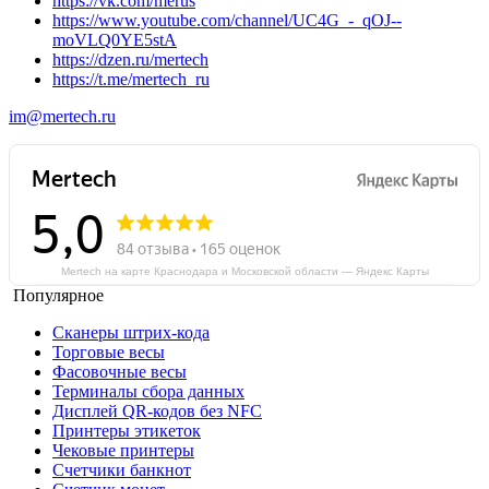
https://vk.com/merus
https://www.youtube.com/channel/UC4G_-_qOJ--
moVLQ0YE5stA
https://dzen.ru/mertech
https://t.me/mertech_ru
im@mertech.ru
Mertech на карте Краснодара и Московской области — Яндекс Карты
Популярное
Сканеры штрих-кода
Торговые весы
Фасовочные весы
Терминалы сбора данных
Дисплей QR-кодов без NFC
Принтеры этикеток
Чековые принтеры
Счетчики банкнот