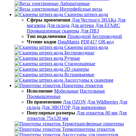
Лабораторные
Интерфейсные весы
Сканеры штрих-кода
Сферы применения
Для Честного ЗНАКа
Для
магазина
Для склада
Для аптеки
Для ЕГАИС
Промышленные сканеры
Для ПВЗ
Тип подключения
Проводной
Беспроводной
Чтение кодов
DataMatrix
PDF417
QR-код
Сканеры штрих-кода
Беспроводные
Ручные
Стационарные
2D сканеры
Встраиваемые
Аксессуары к сканерам
Принтеры этикеток
Исполнение
Мобильные
Настольные
Промышленные
По применению
Для OZON
Для Wildberries
Для
склада
Для ЭВОТОР
Для маркировки
Популярные размеры
Для этикеток 80 мм
Для
этикеток 75х120 мм
Термотрансферные принтеры
Термопринтеры этикеток
Аксессуары для принтеров