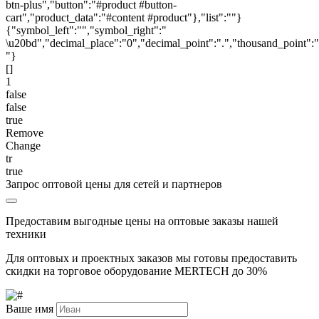
btn-plus","button":"#product #button-
cart","product_data":"#content #product"},"list":""}
{"symbol_left":"","symbol_right":"
\u20bd","decimal_place":"0","decimal_point":".","thousand_point":"
"}
[]
1
false
false
true
Remove
Change
tr
true
Запрос оптовой цены для сетей и партнеров
Предоставим выгодные цены на оптовые заказы нашей
техники
Для оптовых и проектных заказов мы готовы предоставить
скидки на торговое оборудование MERTECH до
30%
Ваше имя