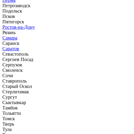
Пермь
Петрозаводск
Подольск
Псков
Пятигорск
Ростов-на-Дону
Рязань
Самара
Саранск
Саратов
Севастополь
Сергиев Посад
Серпухов
Смоленск
Сочи
Ставрополь
Старый Оскол
Стерлитамак
Сургут
Сыктывкар
Тамбов
Тольятти
Томск
Тверь
Тула