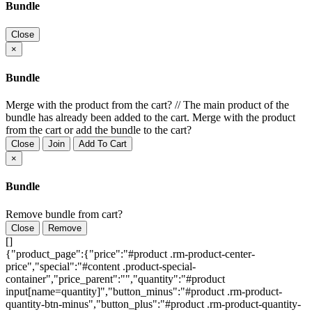
Bundle
Close
×
Bundle
Merge with the product from the cart?
//
The main product of the
bundle has already been added to the cart. Merge with the product
from the cart or add the bundle to the cart?
Close
Join
Add To Cart
×
Bundle
Remove bundle from cart?
Close
Remove
[]
{"product_page":{"price":"#product .rm-product-center-
price","special":"#content .product-special-
container","price_parent":"","quantity":"#product
input[name=quantity]","button_minus":"#product .rm-product-
quantity-btn-minus","button_plus":"#product .rm-product-quantity-