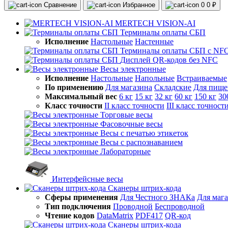
Сравнение
Избранное
0
0 ₽
MERTECH VISION-AI
Терминалы оплаты СБП
Исполнение
Настольные
Настенные
Терминалы оплаты СБП с NF
Дисплей QR-кодов без NFC
Весы электронные
Исполнение
Настольные
Напольные
Встраиваемые
По применению
Для магазина
Складские
Для пище
Максимальный вес
6 кг
15 кг
32 кг
60 кг
150 кг
30
Класс точности
II класс точности
III класс точност
Торговые весы
Фасовочные весы
Весы с печатью этикеток
Весы с распознаванием
Лабораторные
Интерфейсные весы
Сканеры штрих-кода
Сферы применения
Для Честного ЗНАКа
Для маг
Тип подключения
Проводной
Беспроводной
Чтение кодов
DataMatrix
PDF417
QR-код
Сканеры штрих-кода