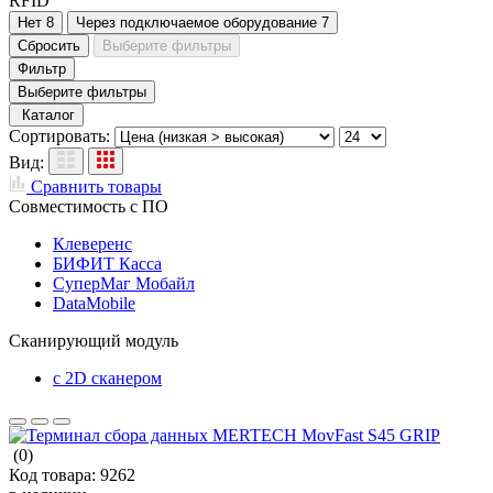
RFID
Нет
8
Через подключаемое оборудование
7
Сбросить
Выберите фильтры
Фильтр
Выберите фильтры
Каталог
Сортировать:
Вид:
Сравнить товары
Совместимость с ПО
Клеверенс
БИФИТ Касса
СуперМаг Мобайл
DataMobile
Сканирующий модуль
с 2D сканером
(0)
Код товара:
9262