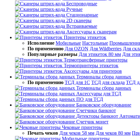
Беспроводные
Ручные
Стационарные
2D сканеры
Встраиваемые
Аксессуары к сканерам
Принтеры этикеток
Исполнение
Мобильные
Настольные
Промышленн
По применению
Для OZON
Для Wildberries
Для скл
Популярные размеры
Для этикеток 80 мм
Для эти
Термотрансферные принтеры
Термопринтеры этикеток
Аксессуары для принтеров
Терминалы сбора данных
По применению
ТСД для 1С
ТСД для склада
ТСД д
Терминалы сбора данных
Аксессуары для ТСД
ПО для ТСД
Банковское оборудование
Счетчики банкнот
Детекторы банкнот
Автомати
Счетчик монет
Чековые принтеры
Печать чеков
Для чеков 58 мм
Для чеков 80 мм
При
Мобильные принтеры