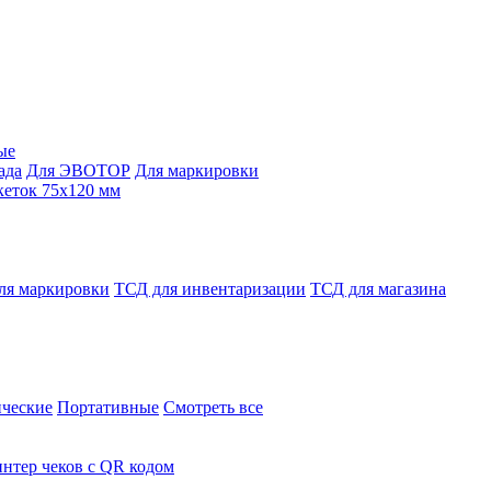
ые
ада
Для ЭВОТОР
Для маркировки
кеток 75х120 мм
ля маркировки
ТСД для инвентаризации
ТСД для магазина
ческие
Портативные
Смотреть все
нтер чеков с QR кодом