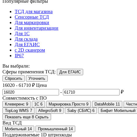
Популярные фильтры
ТСД для магазина
Сенсорные ТСД
Для маркировки
Для инвентаризации
Для 1С
Для склада
Для ЕГАИС
с 2D сканером
IP67
Вы выбрали:
Сферы применения ТСД:
Для ЕГАИС
Сбросить
Уточнить
16020
-
61710
₽
Цена
-
₽
Совместимость с ПО
Клеверенс
9
1С
6
Маркировка.Просто
9
DataMobile
11
Чест
TopLog WMS
7
AllegroSoft
9
Saby (СБИС)
6
Бифит Мобильный
Показать еще 8
Скрыть
Вид ТСД
Мобильный
14
Промышленный
14
Поддерживаемые 1D штрихкоды