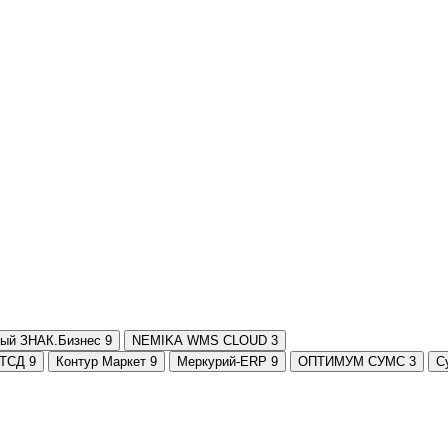
ный ЗНАК.Бизнес
9
NEMIKA WMS CLOUD
3
 ТСД
9
Контур Маркет
9
Меркурий-ERP
9
ОПТИМУМ СУМС
3
С