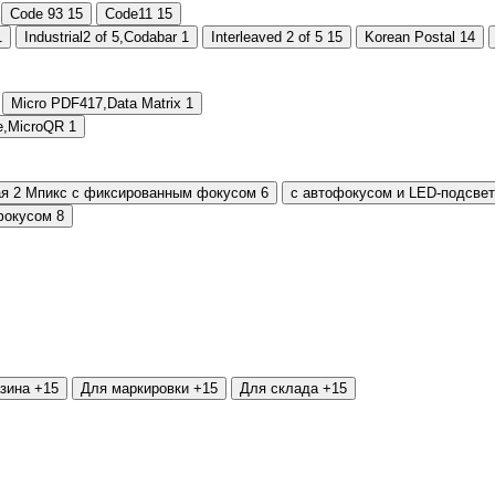
Code 93
15
Code11
15
1
Industrial2 of 5,Codabar
1
Interleaved 2 of 5
15
Korean Postal
14
Micro PDF417,Data Matrix
1
e,MicroQR
1
ая 2 Мпикс с фиксированным фокусом
6
с автофокусом и LED-подсве
фокусом
8
зина
+15
Для маркировки
+15
Для склада
+15