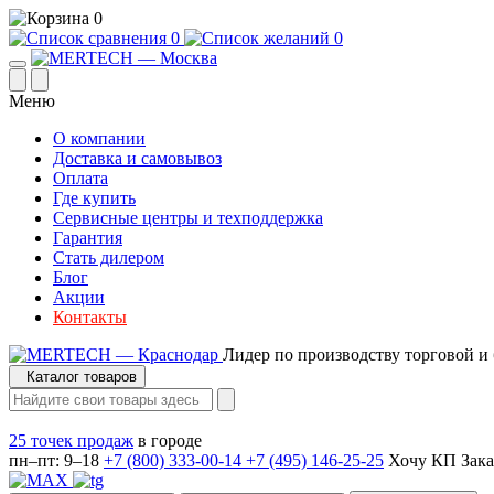
0
0
0
Меню
О компании
Доставка и самовывоз
Оплата
Где купить
Сервисные центры и техподдержка
Гарантия
Стать дилером
Блог
Акции
Контакты
Лидер по производству торговой и
Каталог товаров
25 точек продаж
в городе
пн–пт: 9–18
+7 (800) 333-00-14
+7 (495) 146-25-25
Хочу КП
Зака