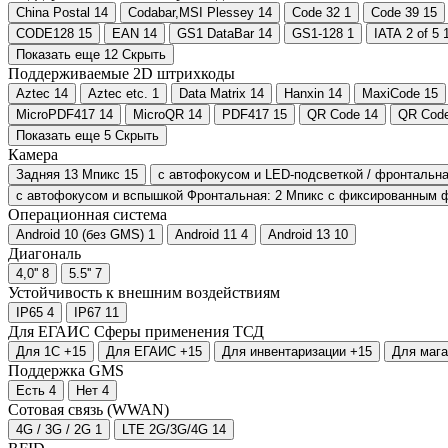
China Postal
14
Codabar,MSI Plessey
14
Code 32
1
Code 39
15
CODE128
15
EAN
14
GS1 DataBar
14
GS1-128
1
IATA 2 of 5
Показать еще 12
Скрыть
Поддерживаемые 2D штрихкоды
Aztec
14
Aztec etc.
1
Data Matrix
14
Hanxin
14
MaxiCode
15
MicroPDF417
14
MicroQR
14
PDF417
15
QR Code
14
QR Cod
Показать еще 5
Скрыть
Камера
Задняя 13 Мпикс
15
с автофокусом и LED-подсветкой / фронтальн
с автофокусом и вспышкой Фронтальная: 2 Мпикс с фиксированным 
Операционная система
Android 10 (без GMS)
1
Android 11
4
Android 13
10
Диагональ
4,0''
8
5.5''
7
Устойчивость к внешним воздействиям
IP65
4
IP67
11
Для ЕГАИС
Сферы применения ТСД
Для 1С
+15
Для ЕГАИС
+15
Для инвентаризации
+15
Для мага
Поддержка GMS
Есть
4
Нет
4
Сотовая связь (WWAN)
4G / 3G / 2G
1
LTE 2G/3G/4G
14