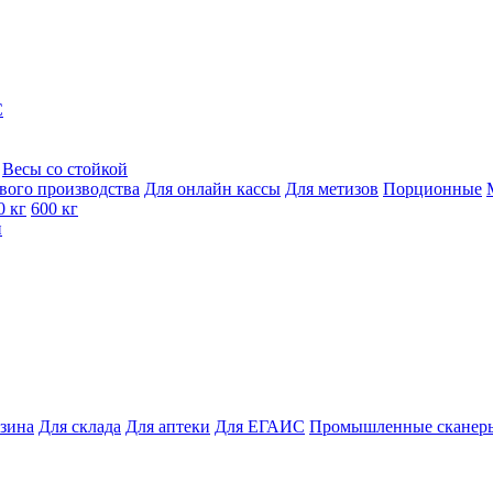
C
Весы со стойкой
вого производства
Для онлайн кассы
Для метизов
Порционные
0 кг
600 кг
и
азина
Для склада
Для аптеки
Для ЕГАИС
Промышленные сканер