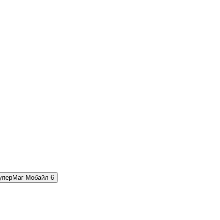
уперМаг Мобайл
6