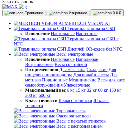
Заказать звонок
Сравнение
Избранное
0
0 ₽
MERTECH VISION-AI
Терминалы оплаты СБП
Исполнение
Настольные
Настенные
Терминалы оплаты СБП с
NFC
Дисплей QR-кодов без NFC
Весы электронные
Исполнение
Настольные
Напольные
Встраиваемые
Весы со стойкой
По применению
Для магазина
Складские
Для
пищевого производства
Для онлайн кассы
Для
метизов
Порционные
Медицинские
Весы для касс
самообслуживания
Упаковочные
Максимальный вес
6 кг
15 кг
32 кг
60 кг
150 кг
300 кг
600 кг
Класс точности
II класс точности
III класс
точности
Торговые весы
Фасовочные весы
Весы с печатью этикеток
Весы с распознаванием