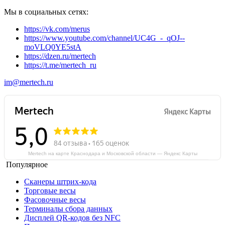
Мы в социальных сетях:
https://vk.com/merus
https://www.youtube.com/channel/UC4G_-_qOJ--
moVLQ0YE5stA
https://dzen.ru/mertech
https://t.me/mertech_ru
im@mertech.ru
Mertech на карте Краснодара и Московской области — Яндекс Карты
Популярное
Сканеры штрих-кода
Торговые весы
Фасовочные весы
Терминалы сбора данных
Дисплей QR-кодов без NFC