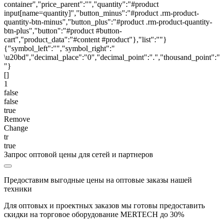
container","price_parent":"","quantity":"#product
input[name=quantity]","button_minus":"#product .rm-product-
quantity-btn-minus","button_plus":"#product .rm-product-quantity-
btn-plus","button":"#product #button-
cart","product_data":"#content #product"},"list":""}
{"symbol_left":"","symbol_right":"
\u20bd","decimal_place":"0","decimal_point":".","thousand_point":"
"}
[]
1
false
false
true
Remove
Change
tr
true
Запрос оптовой цены для сетей и партнеров
Предоставим выгодные цены на оптовые заказы нашей
техники
Для оптовых и проектных заказов мы готовы предоставить
скидки на торговое оборудование MERTECH до
30%