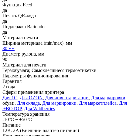
Функция Feed
да
Печать QR-кода
да
Поддержка Bartender
да
Материал печати
Ширина материала (min/max), мм
80 мм
Диаметр рулона, мм
90
Материал для печати
Термобумага; Cамоклеящиеся термоэтикетки
Параметры функционирования
Гарантия
2 года
Сферы применения принтера
Для 1С
,
Для OZON
,
Для инвентаризации
,
Для маркировки
обуви,
Для склада
,
Для маркировки
,
Для маркетплейса
,
Для
ЭВОТОР
,
Для Wildberries
Температура хранения
-10°С ~ +50°С
Питание
12В, 2A (Внешний адаптер питания)
Допустимая влажность