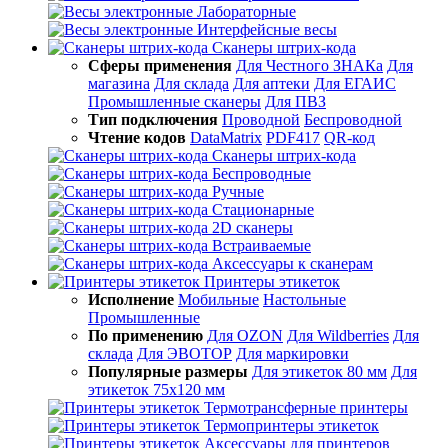
Лабораторные
Интерфейсные весы
Сканеры штрих-кода
Сферы применения
Для Честного ЗНАКа
Для
магазина
Для склада
Для аптеки
Для ЕГАИС
Промышленные сканеры
Для ПВЗ
Тип подключения
Проводной
Беспроводной
Чтение кодов
DataMatrix
PDF417
QR-код
Сканеры штрих-кода
Беспроводные
Ручные
Стационарные
2D сканеры
Встраиваемые
Аксессуары к сканерам
Принтеры этикеток
Исполнение
Мобильные
Настольные
Промышленные
По применению
Для OZON
Для Wildberries
Для
склада
Для ЭВОТОР
Для маркировки
Популярные размеры
Для этикеток 80 мм
Для
этикеток 75х120 мм
Термотрансферные принтеры
Термопринтеры этикеток
Аксессуары для принтеров