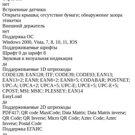
нет
Встроенные датчики
Открыта крышка; отсутствие бумаги; обнаружение зазора
этикетки
Внешний держатель
нет
Поддержка ОС
Windows 2000, Vista, 7, 8, 10, 11, IOS
Поддерживаемые шрифты
Шрифт 0 до шрифт 8
Звуковая и визуальная индикация
да
Поддерживаемые 1D штрихкоды
CODE128; EAN128; ITF; CODE39; CODE93; EAN13;
EAN13+2; EAN8; EAN8+2; EAN8+5; CODABAR; POSTNET;
UPC-A; UPCA+2; UPCA+5; UPC-E; UPCE+5; UPC-E+5;
CPOST; MSI; MSIC; PLESSEY; EAN14
EasyLoad
да
Поддерживаемые 2D штрихкоды
PDF417; QR code MaxiCode; Data Matrix; Data Matrix inverse;
QR Code; QR Inverse; Micro QR Code; Aztec Code; Aztec
Inverse; Postal Code
Поддержка ЕГАИС
да