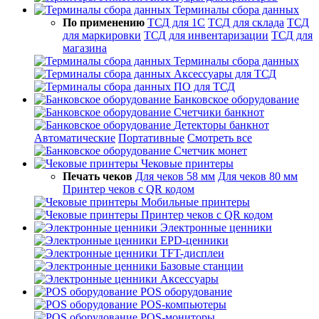
Терминалы сбора данных
По применению
ТСД для 1С
ТСД для склада
ТСД
для маркировки
ТСД для инвентаризации
ТСД для
магазина
Терминалы сбора данных
Аксессуары для ТСД
ПО для ТСД
Банковское оборудование
Счетчики банкнот
Детекторы банкнот
Автоматические
Портативные
Смотреть все
Счетчик монет
Чековые принтеры
Печать чеков
Для чеков 58 мм
Для чеков 80 мм
Принтер чеков с QR кодом
Мобильные принтеры
Принтер чеков с QR кодом
Электронные ценники
EPD-ценники
TFT-дисплеи
Базовые станции
Аксессуары
POS оборудование
POS-компьютеры
POS-мониторы