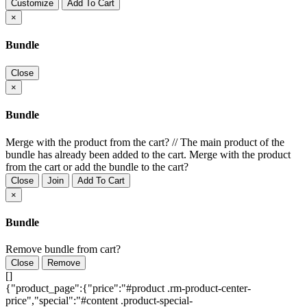
Customize
Add To Cart
×
Bundle
Close
×
Bundle
Merge with the product from the cart?
//
The main product of the
bundle has already been added to the cart. Merge with the product
from the cart or add the bundle to the cart?
Close
Join
Add To Cart
×
Bundle
Remove bundle from cart?
Close
Remove
[]
{"product_page":{"price":"#product .rm-product-center-
price","special":"#content .product-special-