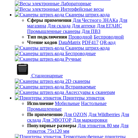
Лабораторные
Интерфейсные весы
Сканеры штрих-кода
Сферы применения
Для Честного ЗНАКа
Для
магазина
Для склада
Для аптеки
Для ЕГАИС
Промышленные сканеры
Для ПВЗ
Тип подключения
Проводной
Беспроводной
Чтение кодов
DataMatrix
PDF417
QR-код
Сканеры штрих-кода
Беспроводные
Ручные
Стационарные
2D сканеры
Встраиваемые
Аксессуары к сканерам
Принтеры этикеток
Исполнение
Мобильные
Настольные
Промышленные
По применению
Для OZON
Для Wildberries
Для
склада
Для ЭВОТОР
Для маркировки
Популярные размеры
Для этикеток 80 мм
Для
этикеток 75х120 мм
Термотрансферные принтеры