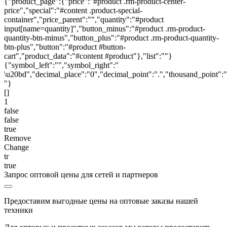
{"product_page":{"price":"#product .rm-product-center-
price","special":"#content .product-special-
container","price_parent":"","quantity":"#product
input[name=quantity]","button_minus":"#product .rm-product-
quantity-btn-minus","button_plus":"#product .rm-product-quantity-
btn-plus","button":"#product #button-
cart","product_data":"#content #product"},"list":""}
{"symbol_left":"","symbol_right":"
\u20bd","decimal_place":"0","decimal_point":".","thousand_point":"
"}
[]
1
false
false
true
Remove
Change
tr
true
Запрос оптовой цены для сетей и партнеров
Предоставим выгодные цены на оптовые заказы нашей
техники