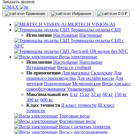
Заказать звонок
Сравнение
Избранное
0
0 ₽
MERTECH VISION-AI
Терминалы оплаты СБП
Исполнение
Настольные
Настенные
Терминалы оплаты СБП с
NFC
Дисплей QR-кодов без NFC
Весы электронные
Исполнение
Настольные
Напольные
Встраиваемые
Весы со стойкой
По применению
Для магазина
Складские
Для
пищевого производства
Для онлайн кассы
Для
метизов
Порционные
Медицинские
Весы для касс
самообслуживания
Упаковочные
Максимальный вес
6 кг
15 кг
32 кг
60 кг
150 кг
300 кг
600 кг
Класс точности
II класс точности
III класс
точности
Торговые весы
Фасовочные весы
Весы с печатью этикеток
Весы с распознаванием