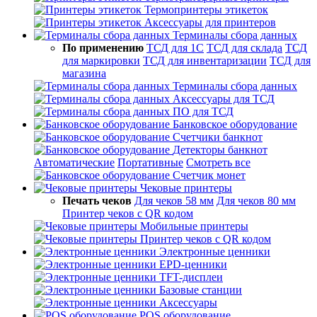
Термопринтеры этикеток
Аксессуары для принтеров
Терминалы сбора данных
По применению
ТСД для 1С
ТСД для склада
ТСД
для маркировки
ТСД для инвентаризации
ТСД для
магазина
Терминалы сбора данных
Аксессуары для ТСД
ПО для ТСД
Банковское оборудование
Счетчики банкнот
Детекторы банкнот
Автоматические
Портативные
Смотреть все
Счетчик монет
Чековые принтеры
Печать чеков
Для чеков 58 мм
Для чеков 80 мм
Принтер чеков с QR кодом
Мобильные принтеры
Принтер чеков с QR кодом
Электронные ценники
EPD-ценники
TFT-дисплеи
Базовые станции
Аксессуары
POS оборудование