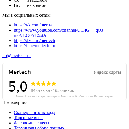
Сб. — выходной
Вс. — выходной
Мы в социальных сетях:
https://vk.com/merus
https://www.youtube.com/channel/UC4G_-_qOJ--
moVLQ0YE5stA
https://dzen.ru/mertech
https://t.me/mertech_ru
im@mertech.ru
Mertech на карте Краснодара и Московской области — Яндекс Карты
Популярное
Сканеры штрих-кода
Торговые весы
Фасовочные весы
Терминалы сбора данных