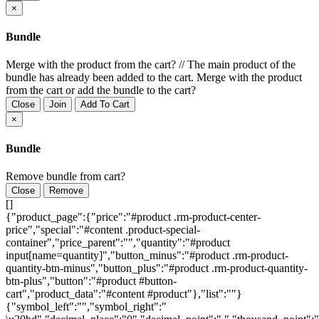
×
Bundle
Merge with the product from the cart?
//
The main product of the
bundle has already been added to the cart. Merge with the product
from the cart or add the bundle to the cart?
Close
Join
Add To Cart
×
Bundle
Remove bundle from cart?
Close
Remove
[]
{"product_page":{"price":"#product .rm-product-center-
price","special":"#content .product-special-
container","price_parent":"","quantity":"#product
input[name=quantity]","button_minus":"#product .rm-product-
quantity-btn-minus","button_plus":"#product .rm-product-quantity-
btn-plus","button":"#product #button-
cart","product_data":"#content #product"},"list":""}
{"symbol_left":"","symbol_right":"