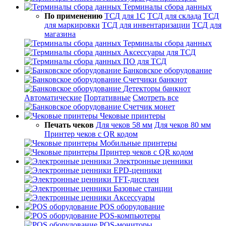
Терминалы сбора данных
По применению
ТСД для 1С
ТСД для склада
ТСД
для маркировки
ТСД для инвентаризации
ТСД для
магазина
Терминалы сбора данных
Аксессуары для ТСД
ПО для ТСД
Банковское оборудование
Счетчики банкнот
Детекторы банкнот
Автоматические
Портативные
Смотреть все
Счетчик монет
Чековые принтеры
Печать чеков
Для чеков 58 мм
Для чеков 80 мм
Принтер чеков с QR кодом
Мобильные принтеры
Принтер чеков с QR кодом
Электронные ценники
EPD-ценники
TFT-дисплеи
Базовые станции
Аксессуары
POS оборудование
POS-компьютеры
POS-мониторы