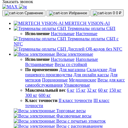
Заказать звонок
Сравнение
Избранное
0
0 ₽
MERTECH VISION-AI
Терминалы оплаты СБП
Исполнение
Настольные
Настенные
Терминалы оплаты СБП с
NFC
Дисплей QR-кодов без NFC
Весы электронные
Исполнение
Настольные
Напольные
Встраиваемые
Весы со стойкой
По применению
Для магазина
Складские
Для
пищевого производства
Для онлайн кассы
Для
метизов
Порционные
Медицинские
Весы для касс
самообслуживания
Упаковочные
Максимальный вес
6 кг
15 кг
32 кг
60 кг
150 кг
300 кг
600 кг
Класс точности
II класс точности
III класс
точности
Торговые весы
Фасовочные весы
Весы с печатью этикеток
Весы с распознаванием