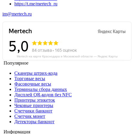
https://t.me/mertech_ru
im@mertech.ru
Mertech на карте Краснодара и Московской области — Яндекс Карты
Популярное
Сканеры штрих-кода
Торговые весы
Фасовочные весы
Терминалы сбора данных
Дисплей QR-кодов без NFC
Принтеры этикеток
Чековые принтеры
Счетчики банкнот
Счетчик монет
Детекторы банкнот
Информация