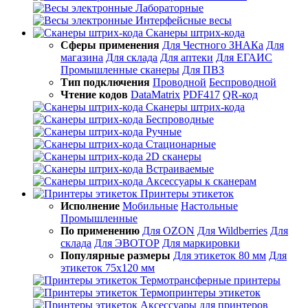
Лабораторные
Интерфейсные весы
Сканеры штрих-кода
Сферы применения
Для Честного ЗНАКа
Для
магазина
Для склада
Для аптеки
Для ЕГАИС
Промышленные сканеры
Для ПВЗ
Тип подключения
Проводной
Беспроводной
Чтение кодов
DataMatrix
PDF417
QR-код
Сканеры штрих-кода
Беспроводные
Ручные
Стационарные
2D сканеры
Встраиваемые
Аксессуары к сканерам
Принтеры этикеток
Исполнение
Мобильные
Настольные
Промышленные
По применению
Для OZON
Для Wildberries
Для
склада
Для ЭВОТОР
Для маркировки
Популярные размеры
Для этикеток 80 мм
Для
этикеток 75х120 мм
Термотрансферные принтеры
Термопринтеры этикеток
Аксессуары для принтеров