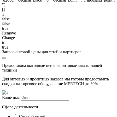
\u20bd","decimal_place":"0","decimal_point":".","thousand_point":"
"}
[]
1
false
false
true
Remove
Change
tr
true
Запрос оптовой цены для сетей и партнеров
Предоставим выгодные цены на оптовые заказы нашей
техники
Для оптовых и проектных заказов мы готовы предоставить
скидки на торговое оборудование MERTECH до
30%
Ваше имя
Сфера деятельности
Сетевой ритейл