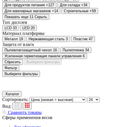
Для продуктов питания
+127
Для склада
+34
Для ювелирных магазинов
+14
Строительные
+58
Показать еще 11
Скрыть
Тип дисплея
LCD
33
LED
20
Материал платформы
Металл
19
Нержавеющая сталь
3
Пластик
47
Защита от влаги
Пылевлагозащитный чехол
16
Пылепленка
34
Усиленная герметизация панели управления
6
Сбросить
Выберите фильтры
Фильтр
Выберите фильтры
Каталог
Сортировать:
Вид:
Сравнить товары
Сферы применения весов