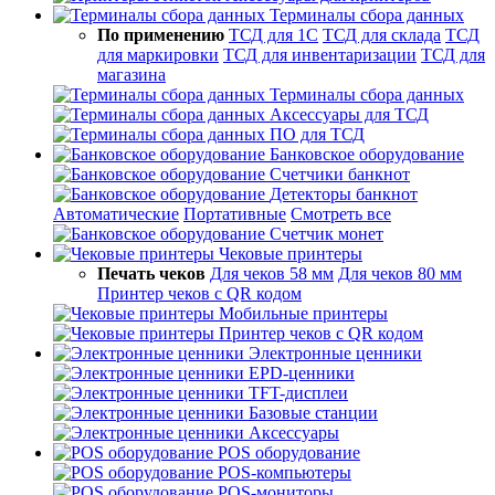
Терминалы сбора данных
По применению
ТСД для 1С
ТСД для склада
ТСД
для маркировки
ТСД для инвентаризации
ТСД для
магазина
Терминалы сбора данных
Аксессуары для ТСД
ПО для ТСД
Банковское оборудование
Счетчики банкнот
Детекторы банкнот
Автоматические
Портативные
Смотреть все
Счетчик монет
Чековые принтеры
Печать чеков
Для чеков 58 мм
Для чеков 80 мм
Принтер чеков с QR кодом
Мобильные принтеры
Принтер чеков с QR кодом
Электронные ценники
EPD-ценники
TFT-дисплеи
Базовые станции
Аксессуары
POS оборудование
POS-компьютеры
POS-мониторы