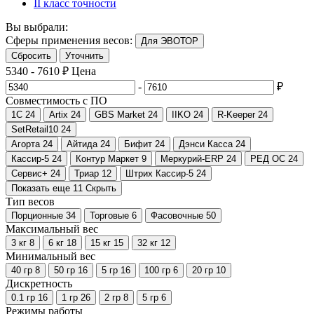
II класс точности
Вы выбрали:
Сферы применения весов:
Для ЭВОТОР
Сбросить
Уточнить
5340
-
7610
₽
Цена
-
₽
Совместимость с ПО
1С
24
Artix
24
GBS Market
24
IIKO
24
R-Keeper
24
SetRetail10
24
Агорта
24
Айтида
24
Бифит
24
Дэнси Касса
24
Кассир-5
24
Контур Маркет
9
Меркурий-ERP
24
РЕД ОС
24
Сервис+
24
Триар
12
Штрих Кассир-5
24
Показать еще 11
Скрыть
Тип весов
Порционные
34
Торговые
6
Фасовочные
50
Максимальный вес
3 кг
8
6 кг
18
15 кг
15
32 кг
12
Минимальный вес
40 гр
8
50 гр
16
5 гр
16
100 гр
6
20 гр
10
Дискретность
0.1 гр
16
1 гр
26
2 гр
8
5 гр
6
Режимы работы