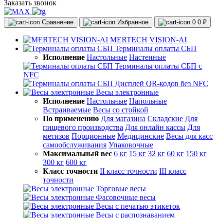
Заказать звонок
Сравнение
Избранное
0
0 ₽
MERTECH VISION-AI
Терминалы оплаты СБП
Исполнение
Настольные
Настенные
Терминалы оплаты СБП с
NFC
Дисплей QR-кодов без NFC
Весы электронные
Исполнение
Настольные
Напольные
Встраиваемые
Весы со стойкой
По применению
Для магазина
Складские
Для
пищевого производства
Для онлайн кассы
Для
метизов
Порционные
Медицинские
Весы для касс
самообслуживания
Упаковочные
Максимальный вес
6 кг
15 кг
32 кг
60 кг
150 кг
300 кг
600 кг
Класс точности
II класс точности
III класс
точности
Торговые весы
Фасовочные весы
Весы с печатью этикеток
Весы с распознаванием