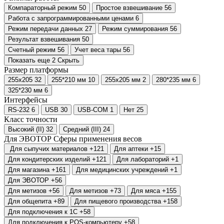
Компараторный режим
50
Простое взвешивание
56
Работа с запрограммированными ценами
6
Режим передачи данных
27
Режим суммирования
56
Результат взвешивания
50
Счетный режим
56
Учет веса тары
56
Показать еще 2
Скрыть
Размер платформы
255х205
32
255*210 мм
10
255х205 мм
2
280*235 мм
6
325*230 мм
6
Интерфейсы
RS-232
6
USB
30
USB-COM
1
Нет
25
Класс точности
Высокий (II)
32
Средний (III)
24
Для ЭВОТОР
Сферы применения весов
Для сыпучих материалов
+121
Для аптеки
+15
Для кондитерских изделий
+121
Для лабораторий
+1
Для магазина
+161
Для медицинских учреждений
+1
Для ЭВОТОР
+56
Для метизов
+56
Для метизов
+73
Для мяса
+155
Для общепита
+89
Для пищевого производства
+158
Для подключения к 1С
+58
Для подключения к POS-компьютеру
+58