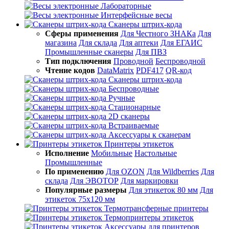
Лабораторные
Интерфейсные весы
Сканеры штрих-кода
Сферы применения
Для Честного ЗНАКа
Для
магазина
Для склада
Для аптеки
Для ЕГАИС
Промышленные сканеры
Для ПВЗ
Тип подключения
Проводной
Беспроводной
Чтение кодов
DataMatrix
PDF417
QR-код
Сканеры штрих-кода
Беспроводные
Ручные
Стационарные
2D сканеры
Встраиваемые
Аксессуары к сканерам
Принтеры этикеток
Исполнение
Мобильные
Настольные
Промышленные
По применению
Для OZON
Для Wildberries
Для
склада
Для ЭВОТОР
Для маркировки
Популярные размеры
Для этикеток 80 мм
Для
этикеток 75х120 мм
Термотрансферные принтеры
Термопринтеры этикеток
Аксессуары для принтеров