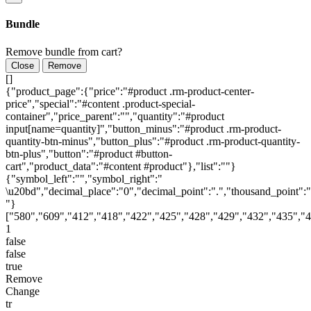
Bundle
Remove bundle from cart?
Close
Remove
[]
{"product_page":{"price":"#product .rm-product-center-
price","special":"#content .product-special-
container","price_parent":"","quantity":"#product
input[name=quantity]","button_minus":"#product .rm-product-
quantity-btn-minus","button_plus":"#product .rm-product-quantity-
btn-plus","button":"#product #button-
cart","product_data":"#content #product"},"list":""}
{"symbol_left":"","symbol_right":"
\u20bd","decimal_place":"0","decimal_point":".","thousand_point":"
"}
["580","609","412","418","422","425","428","429","432","435","
1
false
false
true
Remove
Change
tr