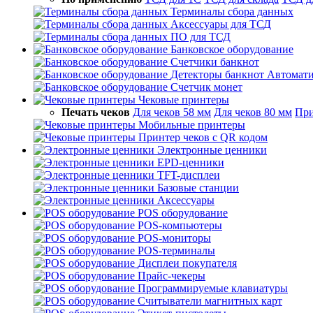
Терминалы сбора данных
Аксессуары для ТСД
ПО для ТСД
Банковское оборудование
Счетчики банкнот
Детекторы банкнот
Автомати
Счетчик монет
Чековые принтеры
Печать чеков
Для чеков 58 мм
Для чеков 80 мм
При
Мобильные принтеры
Принтер чеков с QR кодом
Электронные ценники
EPD-ценники
TFT-дисплеи
Базовые станции
Аксессуары
POS оборудование
POS-компьютеры
POS-мониторы
POS-терминалы
Дисплеи покупателя
Прайс-чекеры
Программируемые клавиатуры
Считыватели магнитных карт