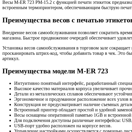
Весы M-ER 723 PM-15.2 с функцией печати этикеток предназн
встроенным термопринтером, обеспечивающим быструю печать
Преимущества весов с печатью этикето
Внедрение весов самообслуживания позволяет сократить время
магазина. Быстрое продвижение очередей обеспечивает удовле
Установка весов самообслуживания в торговом зале сокращает
просканировать штрих-код, чтобы добавить товар в чек. Это 
артикул.
Преимущества модели M-ER 723
Интуитивно понятный интерфейс, разработанный спец
Высокое качество материалов корпуса увеличивает прочн
Детали из металлических сплавов обеспечивают устойчив
Эргономичное и продуманное расположение всех узлов в
Конструкция не предусматривает наличие съемных детале
Встроенный принтер обладает простой и удобной заменой
Весы оснащены оперативной памятью 1GB и встроенной
Для подключения доступны различные интерфейсы: USB, W
USB-порт удобно расположен на корпусе весов.
Управление настройками осуществляется с помощью дис