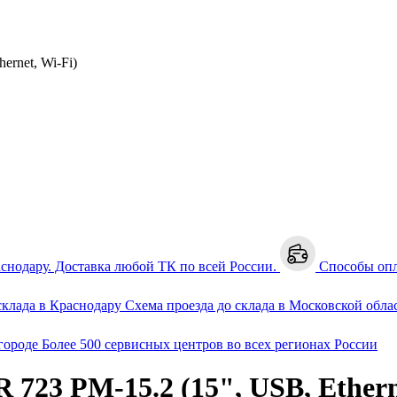
ernet, Wi-Fi)
аснодару. Доставка любой ТК по всей России.
Способы оп
склада в Краснодару
Схема проезда до склада в Московской обла
городе
Более 500 сервисных центров во всех регионах России
723 PM-15.2 (15", USB, Ethern