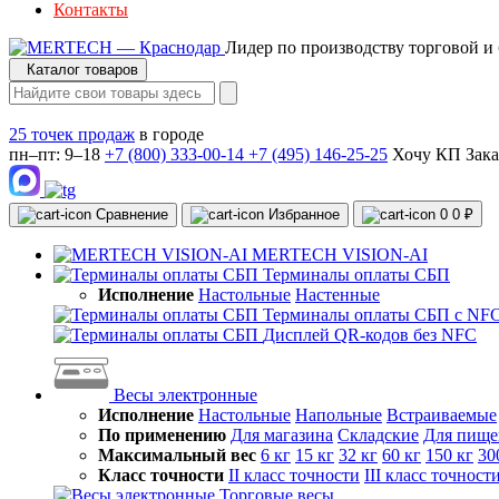
Контакты
Лидер по производству торговой и
Каталог товаров
25 точек продаж
в городе
пн–пт: 9–18
+7 (800) 333-00-14
+7 (495) 146-25-25
Хочу КП
Зака
Сравнение
Избранное
0
0 ₽
MERTECH VISION-AI
Терминалы оплаты СБП
Исполнение
Настольные
Настенные
Терминалы оплаты СБП с NF
Дисплей QR-кодов без NFC
Весы электронные
Исполнение
Настольные
Напольные
Встраиваемые
По применению
Для магазина
Складские
Для пище
Максимальный вес
6 кг
15 кг
32 кг
60 кг
150 кг
30
Класс точности
II класс точности
III класс точност
Торговые весы