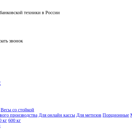
 банковской техники в России
зать звонок
C
Весы со стойкой
вого производства
Для онлайн кассы
Для метизов
Порционные
0 кг
600 кг
и