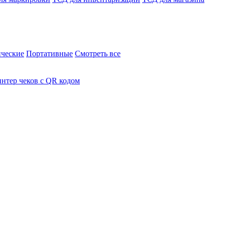
ческие
Портативные
Смотреть все
нтер чеков с QR кодом