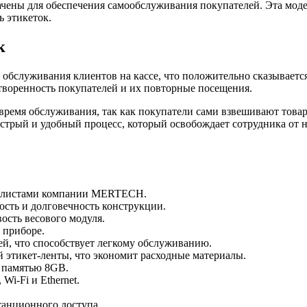
ачены для обеспечения самообслуживания покупателей. Эта мод
 этикеток.
к
 обслуживания клиентов на кассе, что положительно сказывает
творенность покупателей и их повторные посещения.
 время обслуживания, так как покупатели сами взвешивают това
быстрый и удобный процесс, который освобождает сотрудника от
иалистами компании MERTECH.
ость и долговечность конструкции.
ость весового модуля.
 приборе.
й, что способствует легкому обслуживанию.
 этикет-ленты, что экономит расходные материалы.
 памятью 8GB.
i-Fi и Ethernet.
танционного доступа.