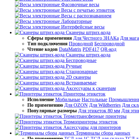
Фасовочные весы
Весы с печатью этикеток
Весы с распознаванием
Лабораторные
Интерфейсные весы
Сканеры штрих-кода
Сферы применения
Для Честного ЗНАКа
Для маг
Тип подключения
Проводной
Беспроводной
Чтение кодов
DataMatrix
PDF417
QR-код
Сканеры штрих-кода
Беспроводные
Ручные
Стационарные
2D сканеры
Встраиваемые
Аксессуары к сканерам
Принтеры этикеток
Исполнение
Мобильные
Настольные
Промышленн
По применению
Для OZON
Для Wildberries
Для скл
Популярные размеры
Для этикеток 80 мм
Для эти
Термотрансферные принтеры
Термопринтеры этикеток
Аксессуары для принтеров
Терминалы сбора данных
По применению
ТСД для 1С
ТСД для склада
ТСД д