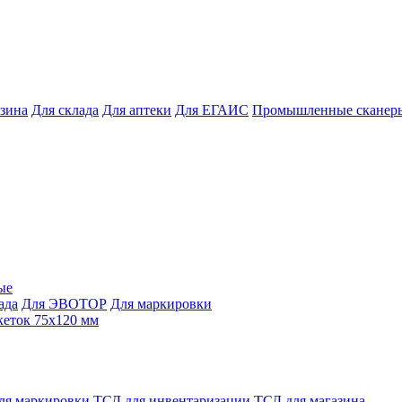
азина
Для склада
Для аптеки
Для ЕГАИС
Промышленные сканер
ые
ада
Для ЭВОТОР
Для маркировки
кеток 75х120 мм
ля маркировки
ТСД для инвентаризации
ТСД для магазина