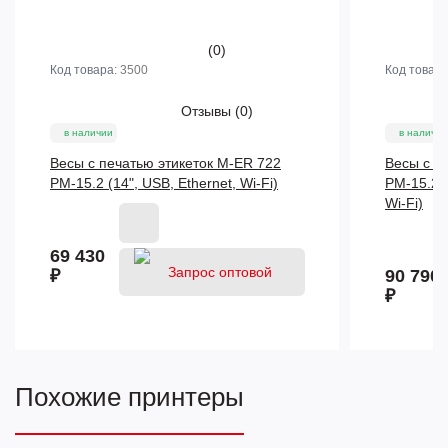
(0)
Код товара:
3500
Код товар
Отзывы
(0)
в наличии
в наличии
Весы с печатью этикеток M-ER 722
Весы с п
PM-15.2 (14", USB, Ethernet, Wi-Fi)
PM-15.2 (
Wi-Fi)
69 430
₽
90 790
₽
Похожие принтеры