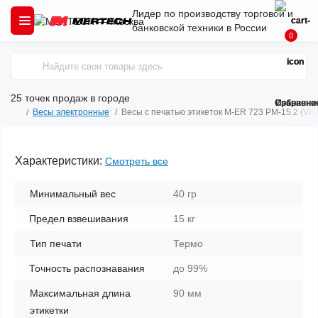
Лидер по производству торговой и
банковской техники в России
0
25 точек продаж
в городе
Сравнени
Избранно
Весы электронные
Весы с печатью этикеток M-ER 723 PM-15.2 (VISIO
Характеристики:
Смотреть все
Минимальный вес
40 гр
Предел взвешивания
15 кг
Тип печати
Термо
Точность распознавания
до 99%
Максимальная длина
90 мм
этикетки