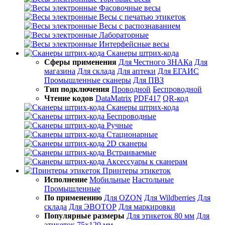
Фасовочные весы
Весы с печатью этикеток
Весы с распознаванием
Лабораторные
Интерфейсные весы
Сканеры штрих-кода
Сферы применения
Для Честного ЗНАКа
Для
магазина
Для склада
Для аптеки
Для ЕГАИС
Промышленные сканеры
Для ПВЗ
Тип подключения
Проводной
Беспроводной
Чтение кодов
DataMatrix
PDF417
QR-код
Сканеры штрих-кода
Беспроводные
Ручные
Стационарные
2D сканеры
Встраиваемые
Аксессуары к сканерам
Принтеры этикеток
Исполнение
Мобильные
Настольные
Промышленные
По применению
Для OZON
Для Wildberries
Для
склада
Для ЭВОТОР
Для маркировки
Популярные размеры
Для этикеток 80 мм
Для
этикеток 75х120 мм