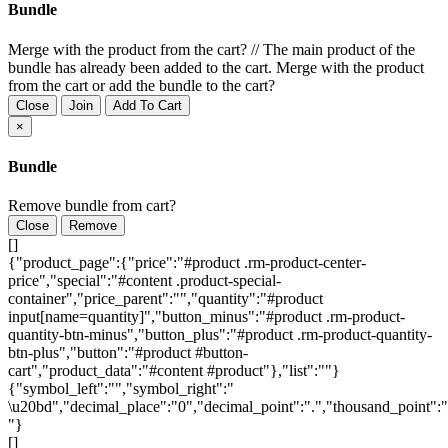
Bundle
Merge with the product from the cart?
//
The main product of the
bundle has already been added to the cart. Merge with the product
from the cart or add the bundle to the cart?
Close
Join
Add To Cart
×
Bundle
Remove bundle from cart?
Close
Remove
[]
{"product_page":{"price":"#product .rm-product-center-
price","special":"#content .product-special-
container","price_parent":"","quantity":"#product
input[name=quantity]","button_minus":"#product .rm-product-
quantity-btn-minus","button_plus":"#product .rm-product-quantity-
btn-plus","button":"#product #button-
cart","product_data":"#content #product"},"list":""}
{"symbol_left":"","symbol_right":"
\u20bd","decimal_place":"0","decimal_point":".","thousand_point":"
"}
[]