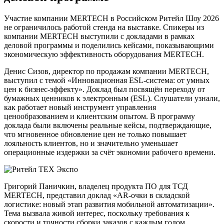
Участие компании MERTECH в Российском Ритейл Шоу 2026
не ограничилось работой стенда на выставке. Спикеры из
компании MERTECH выступили с докладами в рамках
деловой программы и поделились кейсами, показывающими
экономическую эффективность оборудования MERTECH.
Денис Сизов, директор по продажам компании MERTECH,
выступил с темой «Инновационная ESL-система: от умных
цен к бизнес-эффекту». Доклад был посвящён переходу от
бумажных ценников к электронным (ESL). Слушатели узнали,
как работает новый инструмент управления
ценообразованием и клиентским опытом. В программу
доклада были включены реальные кейсы, подтверждающие,
что мгновенное обновление цен не только повышает
лояльность клиентов, но и значительно уменьшает
операционные издержки за счёт экономии рабочего времени.
Григорий Паничкин, владелец продукта ПО для ТСД
MERTECH, представил доклад «AR-очки в складской
логистике: новый этап развития мобильной автоматизации».
Тема вызвала живой интерес, поскольку требования к
скорости и точности сборки заказов с каждым годом