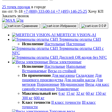
25 точек продаж
в городе
пн–пт: 9–18
+7 (800) 333-00-14
+7 (495) 146-25-25
Хочу КП
Заказать звонок
Сравнение
Избранное
0
0 ₽
MERTECH VISION-AI
Терминалы оплаты СБП
Исполнение
Настольные
Настенные
Терминалы оплаты СБП с
NFC
Дисплей QR-кодов без NFC
Весы электронные
Исполнение
Настольные
Напольные
Встраиваемые
Весы со стойкой
По применению
Для магазина
Складские
Для
пищевого производства
Для онлайн кассы
Для
метизов
Порционные
Медицинские
Весы для касс
самообслуживания
Упаковочные
Максимальный вес
6 кг
15 кг
32 кг
60 кг
150 кг
300 кг
600 кг
Класс точности
II класс точности
III класс
точности
Торговые весы