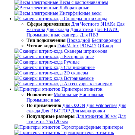
Весы с распознаванием
Лабораторные
Интерфейсные весы
Сканеры штрих-кода
Сферы применения
Для Честного ЗНАКа
Для
магазина
Для склада
Для аптеки
Для ЕГАИС
Промышленные сканеры
Для ПВЗ
Тип подключения
Проводной
Беспроводной
Чтение кодов
DataMatrix
PDF417
QR-код
Сканеры штрих-кода
Беспроводные
Ручные
Стационарные
2D сканеры
Встраиваемые
Аксессуары к сканерам
Принтеры этикеток
Исполнение
Мобильные
Настольные
Промышленные
По применению
Для OZON
Для Wildberries
Для
склада
Для ЭВОТОР
Для маркировки
Популярные размеры
Для этикеток 80 мм
Для
этикеток 75х120 мм
Термотрансферные принтеры
Термопринтеры этикеток