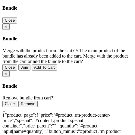
Bundle
Close
×
Bundle
Merge with the product from the cart?
//
The main product of the
bundle has already been added to the cart. Merge with the product
from the cart or add the bundle to the cart?
Close
Join
Add To Cart
×
Bundle
Remove bundle from cart?
Close
Remove
[]
{"product_page":{"price":"#product .rm-product-center-
price","special":"#content .product-special-
container","price_parent":"","quantity":"#product
input[name=quantity]","button_minus":"#product .rm-product-