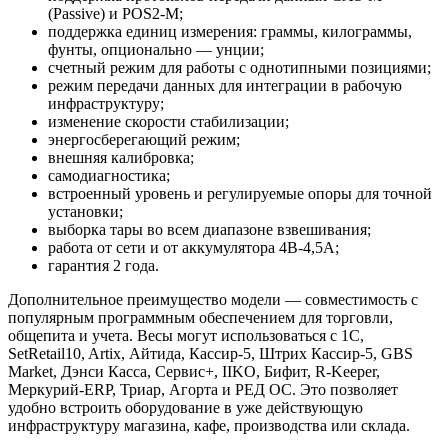
(Passive) и POS2-M;
поддержка единиц измерения: граммы, килограммы,
фунты, опционально — унции;
счетный режим для работы с однотипными позициями;
режим передачи данных для интеграции в рабочую
инфраструктуру;
изменение скорости стабилизации;
энергосберегающий режим;
внешняя калибровка;
самодиагностика;
встроенный уровень и регулируемые опоры для точной
установки;
выборка тары во всем диапазоне взвешивания;
работа от сети и от аккумулятора 4В-4,5А;
гарантия 2 года.
Дополнительное преимущество модели — совместимость с
популярным программным обеспечением для торговли,
общепита и учета. Весы могут использоваться с 1С,
SetRetail10, Artix, Айтида, Кассир-5, Штрих Кассир-5, GBS
Market, Дэнси Касса, Сервис+, IIKO, Бифит, R-Keeper,
Меркурий-ERP, Триар, Агорта и РЕД ОС. Это позволяет
удобно встроить оборудование в уже действующую
инфраструктуру магазина, кафе, производства или склада.