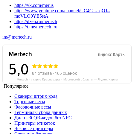
https://vk.com/merus
https://www.youtube.com/channel/UC4G_-_qOJ--
moVLQ0YE5stA
https://dzen.ru/mertech
https://t.me/mertech_ru
im@mertech.ru
Mertech на карте Краснодара и Московской области — Яндекс Карты
Популярное
Сканеры штрих-кода
Торговые весы
Фасовочные весы
Терминалы сбора данных
Дисплей QR-кодов без NFC
Принтеры этикеток
Чековые принтеры
Счетчики банкнот