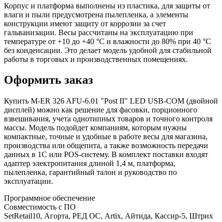
Корпус и платформа выполнены из пластика, для защиты от
влаги и пыли предусмотрена пылепленка, а элементы
конструкции имеют защиту от коррозии за счет
гальванизации. Весы рассчитаны на эксплуатацию при
температуре от +10 до +40 °C и влажности до 80% при 40 °C
без конденсации. Это делает модель удобной для стабильной
работы в торговых и производственных помещениях.
Оформить заказ
Купить M-ER 326 AFU-6.01 "Post II" LED USB-COM (двойной
дисплей) можно как решение для фасовки, порционного
взвешивания, учета однотипных товаров и точного контроля
массы. Модель подойдет компаниям, которым нужны
компактные, точные и удобные в работе весы для магазина,
производства или общепита, а также возможность передачи
данных в 1С или POS-систему. В комплект поставки входят
адаптер электропитания длиной 1,4 м, платформа,
пылепленка, гарантийный талон и руководство по
эксплуатации.
Программное обеспечение
Совместимость с ПО
SetRetail10, Агорта, РЕД ОС, Artix, Айтида, Кассир-5, Штрих