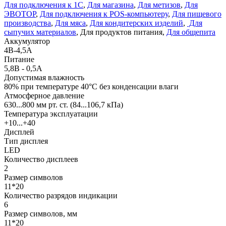
Для подключения к 1С
,
Для магазина
,
Для метизов
,
Для
ЭВОТОР
,
Для подключения к POS-компьютеру
,
Для пищевого
производства
,
Для мяса
,
Для кондитерских изделий
,
Для
сыпучих материалов
, Для продуктов питания,
Для общепита
Аккумулятор
4В-4,5А
Питание
5,8В - 0,5А
Допустимая влажность
80% при температуре 40°С без конденсации влаги
Атмосферное давление
630...800 мм рт. ст. (84...106,7 кПа)
Температура эксплуатации
+10...+40
Дисплей
Тип дисплея
LED
Количество дисплеев
2
Размер символов
11*20
Количество разрядов индикации
6
Размер символов, мм
11*20