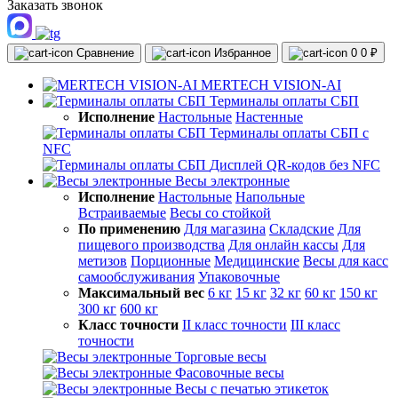
Заказать звонок
Сравнение
Избранное
0
0 ₽
MERTECH VISION-AI
Терминалы оплаты СБП
Исполнение
Настольные
Настенные
Терминалы оплаты СБП с
NFC
Дисплей QR-кодов без NFC
Весы электронные
Исполнение
Настольные
Напольные
Встраиваемые
Весы со стойкой
По применению
Для магазина
Складские
Для
пищевого производства
Для онлайн кассы
Для
метизов
Порционные
Медицинские
Весы для касс
самообслуживания
Упаковочные
Максимальный вес
6 кг
15 кг
32 кг
60 кг
150 кг
300 кг
600 кг
Класс точности
II класс точности
III класс
точности
Торговые весы
Фасовочные весы
Весы с печатью этикеток