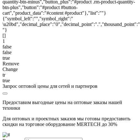
quantity-btn-minus","button_plus":"#product .rm-product-quantity-
btn-plus","button":"#product #button-
cart","product_data":"#content #product"},"list":""}
{"symbol_left":"","symbol_right":"
\u20bd","decimal_place":"0","decimal_point":".","thousand_point":"
"}
[]
1
false
false
true
Remove
Change
tr
true
Запрос оптовой цены для сетей и партнеров
Предоставим выгодные цены на оптовые заказы нашей
техники
Для оптовых и проектных заказов мы готовы предоставить
скидки на торговое оборудование MERTECH до
30%