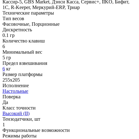
Кассир-5, GBS Market, Дэнси Касса, Сервис+, IIKO, Бифит,
1С, R-Keeper, Меркурий-ERP, Триар
Технические параметры
Тип весов
Фасовочные, Порционные
Дискретность
0.1 гр
Количество клавиш
6
Минимальный вес
5 гр
Предел взвешивания
6
кг
Размер платформы
255х205
Исполнение
Настольные
Поверка
Да
Класс точности
Высокий (II)
Тензодатчики, шт
1
Функциональные возможности
Режимы работы