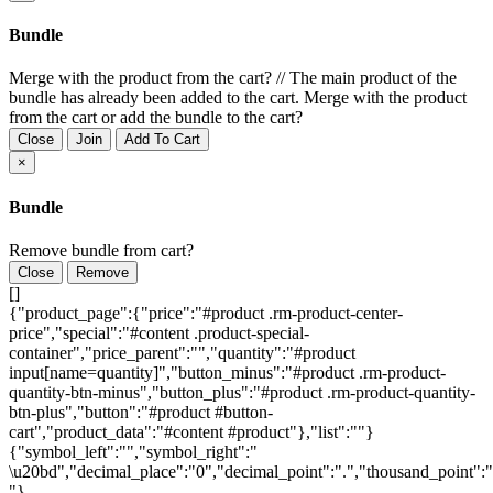
Bundle
Merge with the product from the cart?
//
The main product of the
bundle has already been added to the cart. Merge with the product
from the cart or add the bundle to the cart?
Close
Join
Add To Cart
×
Bundle
Remove bundle from cart?
Close
Remove
[]
{"product_page":{"price":"#product .rm-product-center-
price","special":"#content .product-special-
container","price_parent":"","quantity":"#product
input[name=quantity]","button_minus":"#product .rm-product-
quantity-btn-minus","button_plus":"#product .rm-product-quantity-
btn-plus","button":"#product #button-
cart","product_data":"#content #product"},"list":""}
{"symbol_left":"","symbol_right":"
\u20bd","decimal_place":"0","decimal_point":".","thousand_point":"
"}