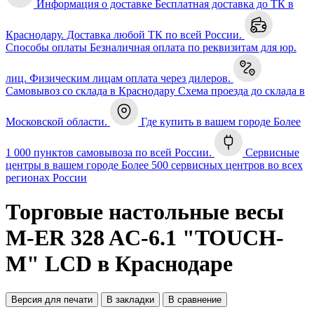
Информация о доставке
Бесплатная доставка до ТК в
Краснодару. Доставка любой ТК по всей России.
Способы оплаты
Безналичная оплата по реквизитам для юр.
лиц. Физическим лицам оплата через дилеров.
Самовывоз со склада в Краснодару
Схема проезда до склада в
Московской области.
Где купить в вашем городе
Более
1 000 пунктов самовывоза по всей России.
Сервисные
центры в вашем городе
Более 500 сервисных центров во всех
регионах России
Торговые настольные весы
M-ER 328 AC-6.1 "TOUCH-
M" LCD в Краснодаре
Версия для печати
В закладки
В сравнение