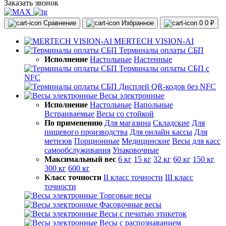
Заказать звонок
Сравнение
Избранное
0
0 ₽
MERTECH VISION-AI
Терминалы оплаты СБП
Исполнение
Настольные
Настенные
Терминалы оплаты СБП с
NFC
Дисплей QR-кодов без NFC
Весы электронные
Исполнение
Настольные
Напольные
Встраиваемые
Весы со стойкой
По применению
Для магазина
Складские
Для
пищевого производства
Для онлайн кассы
Для
метизов
Порционные
Медицинские
Весы для касс
самообслуживания
Упаковочные
Максимальный вес
6 кг
15 кг
32 кг
60 кг
150 кг
300 кг
600 кг
Класс точности
II класс точности
III класс
точности
Торговые весы
Фасовочные весы
Весы с печатью этикеток
Весы с распознаванием