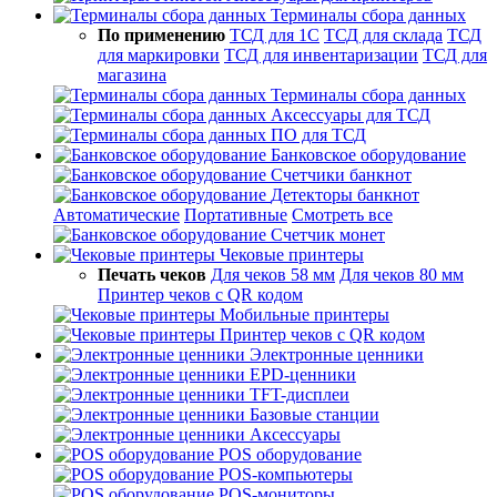
Терминалы сбора данных
По применению
ТСД для 1С
ТСД для склада
ТСД
для маркировки
ТСД для инвентаризации
ТСД для
магазина
Терминалы сбора данных
Аксессуары для ТСД
ПО для ТСД
Банковское оборудование
Счетчики банкнот
Детекторы банкнот
Автоматические
Портативные
Смотреть все
Счетчик монет
Чековые принтеры
Печать чеков
Для чеков 58 мм
Для чеков 80 мм
Принтер чеков с QR кодом
Мобильные принтеры
Принтер чеков с QR кодом
Электронные ценники
EPD-ценники
TFT-дисплеи
Базовые станции
Аксессуары
POS оборудование
POS-компьютеры
POS-мониторы