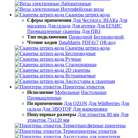
Лабораторные
Интерфейсные весы
Сканеры штрих-кода
Сферы применения
Для Честного ЗНАКа
Для
магазина
Для склада
Для аптеки
Для ЕГАИС
Промышленные сканеры
Для ПВЗ
Тип подключения
Проводной
Беспроводной
Чтение кодов
DataMatrix
PDF417
QR-код
Сканеры штрих-кода
Беспроводные
Ручные
Стационарные
2D сканеры
Встраиваемые
Аксессуары к сканерам
Принтеры этикеток
Исполнение
Мобильные
Настольные
Промышленные
По применению
Для OZON
Для Wildberries
Для
склада
Для ЭВОТОР
Для маркировки
Популярные размеры
Для этикеток 80 мм
Для
этикеток 75х120 мм
Термотрансферные принтеры
Термопринтеры этикеток
Аксессуары для принтеров